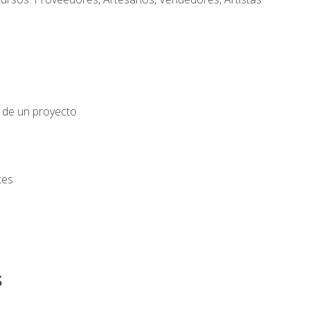
o de un proyecto
tes
s