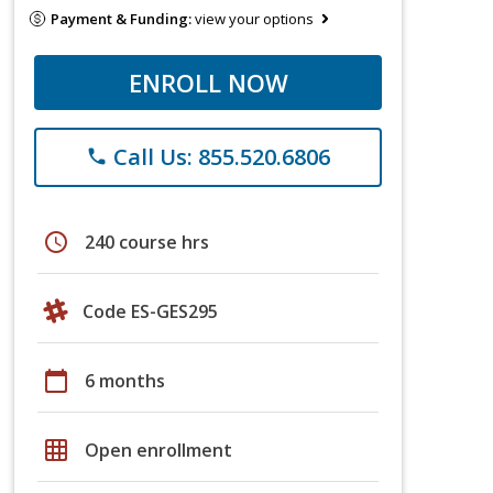
Payment & Funding:
view your options
ENROLL NOW
Call Us: 855.520.6806
phone
schedule
240 course hrs
Code ES-GES295
calendar_today
6 months
grid_on
Open enrollment