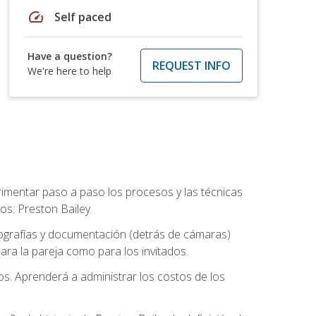
speed
Self paced
Have a question?
REQUEST INFO
We're here to help
rimentar paso a paso los procesos y las técnicas
os: Preston Bailey.
tografías y documentación (detrás de cámaras)
ra la pareja como para los invitados.
os. Aprenderá a administrar los costos de los