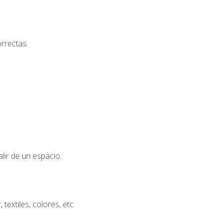
orrectas
lir de un espacio.
extiles, colores, etc