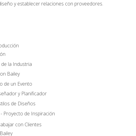
 diseño y establecer relaciones con proveedores.
roducción
ión
 de la Industria
ton Bailey
ño de un Evento
señador y Planificador
tilos de Diseños
- Proyecto de Inspiración
rabajar con Clientes
Bailey