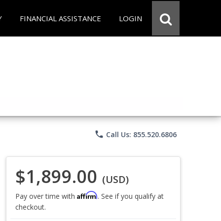
Y
FINANCIAL ASSISTANCE
LOGIN
phone
Call Us: 855.520.6806
$1,899.00
(USD)
Affirm
Pay over time with
. See if you qualify at
checkout.