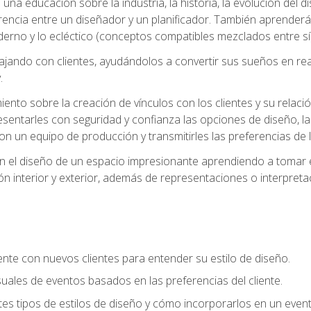
na educación sobre la industria, la historia, la evolución del dis
erencia entre un diseñador y un planificador. También aprender
oderno y lo ecléctico (conceptos compatibles mezclados entre sí)
ando con clientes, ayudándolos a convertir sus sueños en reali
.
nto sobre la creación de vínculos con los clientes y su relació
sentarles con seguridad y confianza las opciones de diseño, la
con un equipo de producción y transmitirles las preferencias de 
n el diseño de un espacio impresionante aprendiendo a tomar e
ón interior y exterior, además de representaciones o interpretac
te con nuevos clientes para entender su estilo de diseño.
uales de eventos basados en las preferencias del cliente.
es tipos de estilos de diseño y cómo incorporarlos en un even