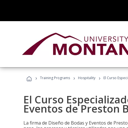
›
›
›
Training Programs
Hospitality
El Curso Espec
El Curso Especializa
Eventos de Preston B
La firma de Diseño de Bodas y Eventos de Presto