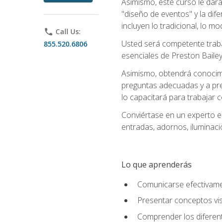
Asimismo, este curso le dará u
"diseño de eventos" y la dif
incluyen lo tradicional, lo m
phone
Call Us:
Usted será competente trabaj
855.520.6806
esenciales de Preston Bailey
Asimismo, obtendrá conocimie
preguntas adecuadas y a pre
lo capacitará para trabajar 
Conviértase en un experto e
entradas, adornos, iluminaci
Lo que aprenderás
Comunicarse efectivamen
Presentar conceptos vis
Comprender los diferent