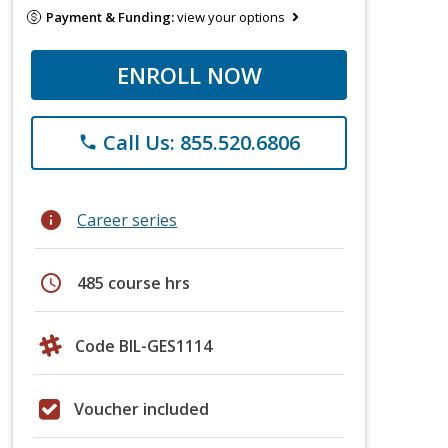
Payment & Funding:
view your options
ENROLL NOW
Call Us: 855.520.6806
phone
info
Career series
schedule
485 course hrs
Code BIL-GES1114
Voucher included