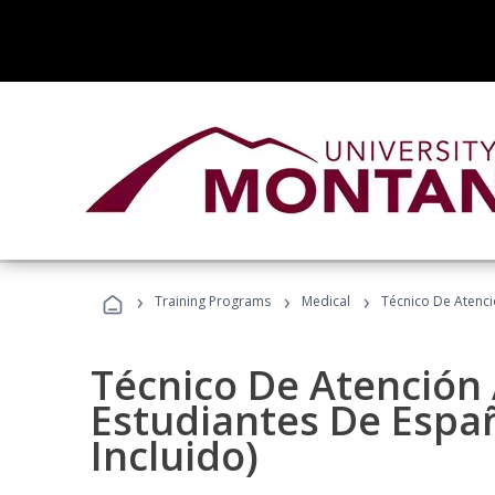
›
›
›
Training Programs
Medical
Técnico De Atenció
Técnico De Atención 
Estudiantes De Españ
Incluido)