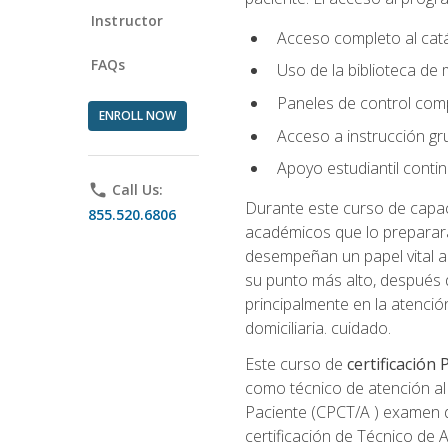
Instructor
Acceso completo al catá
FAQs
Uso de la biblioteca de
Paneles de control com
ENROLL NOW
Acceso a instrucción gru
Apoyo estudiantil conti
phone
Call Us:
Durante este curso de capaci
855.520.6806
académicos que lo preparará
desempeñan un papel vital al
su punto más alto, después 
principalmente en la atención
domiciliaria. cuidado.
Este curso de
certificación
como técnico de atención al 
Paciente (CPCT/A ) examen de
certificación de Técnico de 