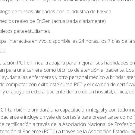
logo de cursos alineados con la industria de EnGen
 medios reales de EnGen (actualizada diariamente)
pletos para estudiantes
pal interactiva en vivo, disponible las 24 horas, los 7 días de l
nuo
tación PCT en línea, trabajará para mejorar sus habilidades en
n para una carrera como técnico de atención al paciente. Los 
 ayudar a las enfermeras y otro personal médico a brindar ate
de completar con éxito este curso PCT y el examen de certifica
 y el apoyo directo al paciente dentro de un hospital, clínica, 
 PCT
también le brindará una capacitación integral y con todo in
paciente e incluye un vale de cortesía para presentarse como T
 certificación a través de la Asociación Nacional de Profesio
Atención al Paciente (PCTC) a través de la Asociación Estadoun