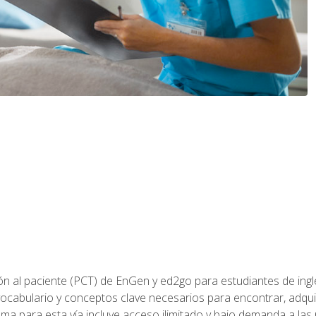
ón al paciente (PCT) de EnGen y ed2go para estudiantes de inglé
ocabulario y conceptos clave necesarios para encontrar, adqui
ama para esta vía incluye acceso ilimitado y bajo demanda a las