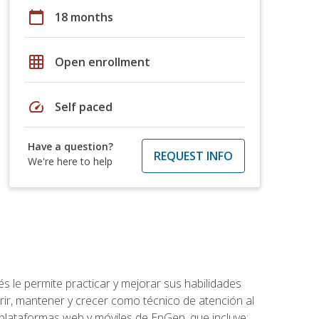
calendar_today
18 months
grid_on
Open enrollment
speed
Self paced
Have a question?
REQUEST INFO
We're here to help
s le permite practicar y mejorar sus habilidades
rir, mantener y crecer como técnico de atención al
 plataformas web y móviles de EnGen, que incluye: