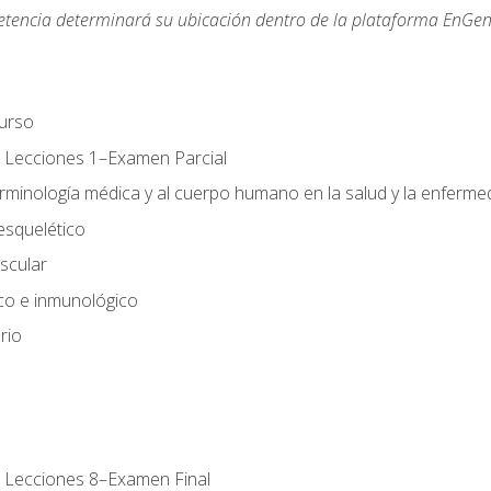
etencia determinará su ubicación dentro de la plataforma EnGen
urso
 Lecciones 1–Examen Parcial
erminología médica y al cuerpo humano en la salud y la enferm
esquelético
scular
ico e inmunológico
rio
 Lecciones 8–Examen Final