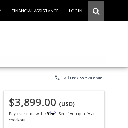
Y
FINANCIAL ASSISTANCE
LOGIN
phone
Call Us: 855.520.6806
$3,899.00
(USD)
Affirm
Pay over time with
. See if you qualify at
checkout.