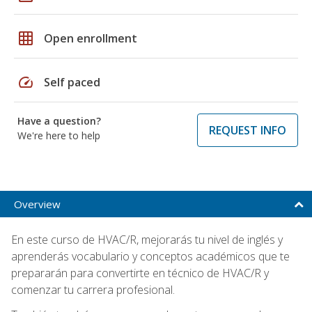
grid_on
Open enrollment
speed
Self paced
Have a question?
REQUEST INFO
We're here to help
Overview
En este curso de HVAC/R, mejorarás tu nivel de inglés y
aprenderás vocabulario y conceptos académicos que te
prepararán para convertirte en técnico de HVAC/R y
comenzar tu carrera profesional.