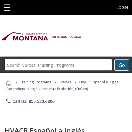
☰
LOGIN
Search
Go
Career
Training
›
›
›
Programs
Training Programs
Trades
HVACR Español a Inglés
(Aprendiendo Inglés para esta Profesión) (EnGen)
phone
Call Us: 855.520.6806
HVACR Español a Inglés