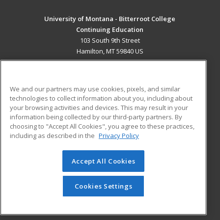
University of Montana - Bitterroot College
Continuing Education
103 South 9th Street
Hamilton, MT 59840 US
MAIN CONTENT
Career Training
We and our partners may use cookies, pixels, and similar
technologies to collect information about you, including about
ADDITIONAL RESOURCES
your browsing activities and devices. This may result in your
information being collected by our third-party partners. By
Military
Student Blog
choosing to "Accept All Cookies", you agree to these practices,
Financial Assistance
including as described in the
Privacy Policy
Help
Accept All Cookies
© 2026 ed2go, a division of Cengage Learning. All rights
reserved. The material on this site cannot be reproduced or
redistributed unless you have obtained prior written
Cookies Settings
permission from Cengage Learning.
Privacy Policy