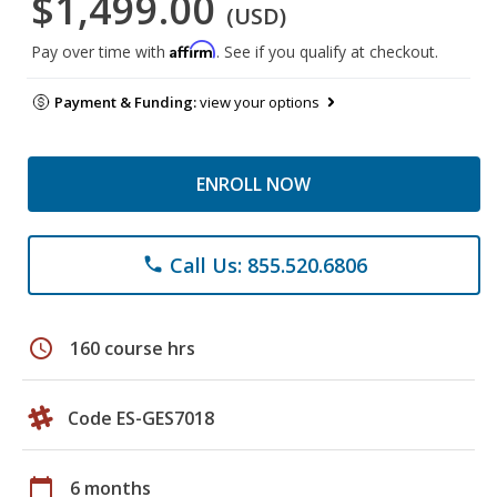
$1,499.00
(USD)
Affirm
Pay over time with
. See if you qualify at checkout.
Payment & Funding:
view your options
ENROLL NOW
Call Us: 855.520.6806
phone
schedule
160 course hrs
Code ES-GES7018
calendar_today
6 months