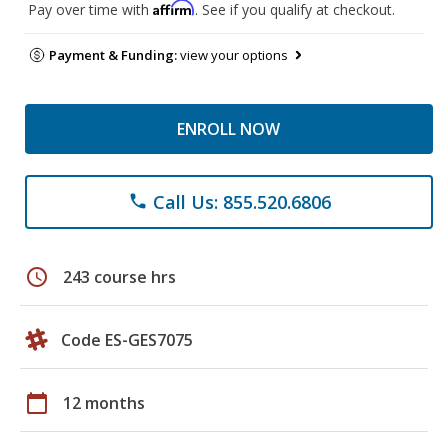
Affirm
Pay over time with
. See if you qualify at checkout.
Payment & Funding:
view your options
ENROLL NOW
Call Us: 855.520.6806
phone
schedule
243 course hrs
Code ES-GES7075
calendar_today
12 months