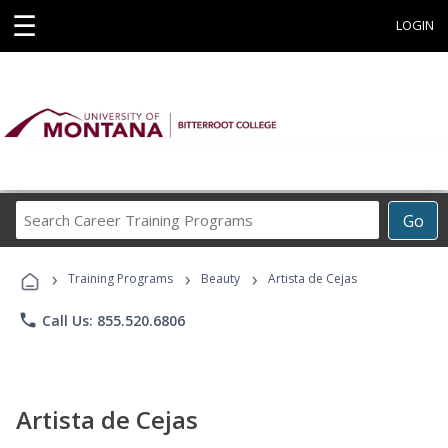
☰
LOGIN
Search
Go
Career
Training
›
›
›
Programs
Training Programs
Beauty
Artista de Cejas
phone
Call Us: 855.520.6806
Artista de Cejas