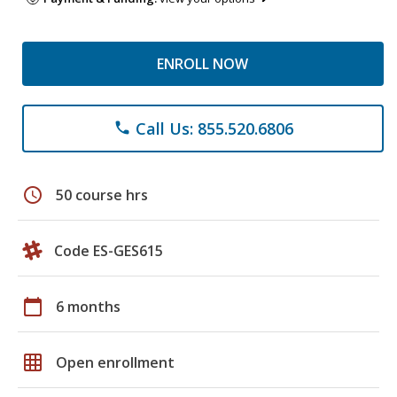
ENROLL NOW
Call Us: 855.520.6806
phone
schedule
50 course hrs
Code ES-GES615
calendar_today
6 months
grid_on
Open enrollment