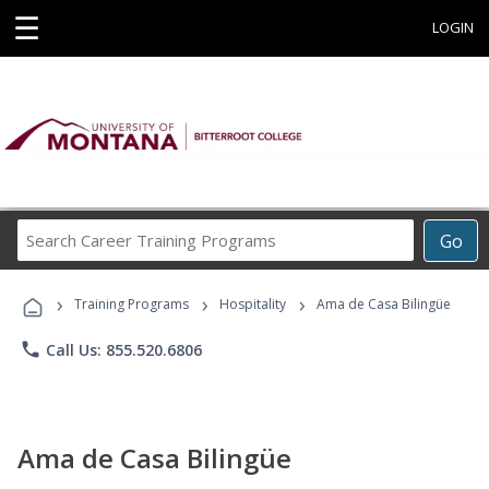
☰
LOGIN
Search
Go
Career
Training
›
›
›
Programs
Training Programs
Hospitality
Ama de Casa Bilingüe
phone
Call Us: 855.520.6806
Ama de Casa Bilingüe